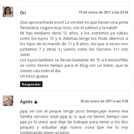
Ori
19 de enero de 2011 a las 23:34
Que aprovechada eres!! La verdad es que tienen una pinta
fantastica, seguro muy ricos, con el salmon y la nata!!!
Mi hijo mediano tiene 12 años, y los extremos ya sabes
como los tuyos 15 y 4. Ademas tengo los finde alternos a
los hijos de mi marido de 11 y 8 años. Asi que a veces nos
juntamos 7 y otras 3.¡ vamos como los Serrano 1+1 son
siete!
Los tuyos tambien se llevan bastante de 15 a 6 meses!!!No
se como tienes tiempo para el blog con un bebe, que te
comen casi todo el dia.
Un beso guapa
Responder
Agnès
20 de enero de 2011 a las 9:24
jajaj siii con el peque tengo poco tiempo,jeje mama mia
familia serrano total jajaj tu si que no tienes tiempo casi
jaja yo lo unico que deje de trabajar para tener a los dos
peques y estudiar algo nuevo osea que me lo voy
combinando jejeje un beso