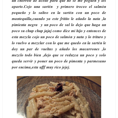
un chorrete de aceite para que no se me peguen y los
aparto.Cojo una sartén y primero troceo el salmón
pequeño y lo salteo en la sartén con un poco de
mantequilla,cuando ya este fritito le añado la nata ,la
pimienta negra y un poco de sal lo dejo que haga un
poco su chup chup jajaj como dice mi hijo y entonces de
esta mezcla cojo un poco de salmón y nata y lo trituro y
lo vuelvo a mezclar con lo que me quedo en la sartén le
doy un par de vueltas y añado los macarrones ,lo
mezclo todo bien ,dejo que se reduzca un poco y solo
queda servir y poner un poco de pimenta y parmesano
por encima,esta ufff muy rico jejej.