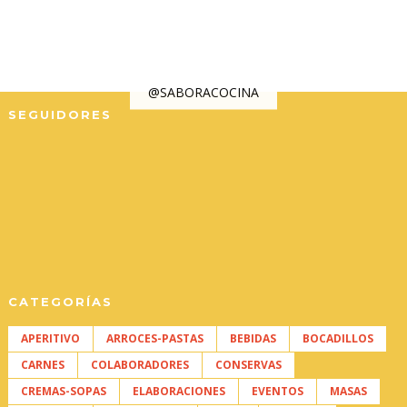
@SABORACOCINA
SEGUIDORES
CATEGORÍAS
APERITIVO
ARROCES-PASTAS
BEBIDAS
BOCADILLOS
CARNES
COLABORADORES
CONSERVAS
CREMAS-SOPAS
ELABORACIONES
EVENTOS
MASAS