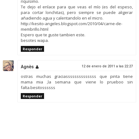
riquísimo.
Te dejo el enlace para que veas el mío (es del espeso,
para cortar lonchitas), pero siempre se puede aligerar
añadiendo agua y calentandolo en el micro.
http://kesito-angeles.blogspot.com/2010/04/carne-de-
membrillo.html
Espero que te guste tambien este.
besotes wapa.
Responder
Agnès
12 de enero de 2011 a las 22:27
ostras muchas graciassssssssssssss que pinta tiene
mama mia ,la semana que viene lo prueboo sin
falta.besitossssss
Responder