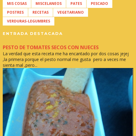
MIS COSAS
MISCELANEOS
PATES
PESCADO
POSTRES
RECETAS
VEGETARIANO
VERDURAS-LEGUMBRES
ENTRADA DESTACADA
PESTO DE TOMATES SECOS CON NUECES
La verdad que esta receta me ha encantado por dos cosas jejej
,la primera porque el pesto normal me gusta pero a veces me
sienta mal ,pero...