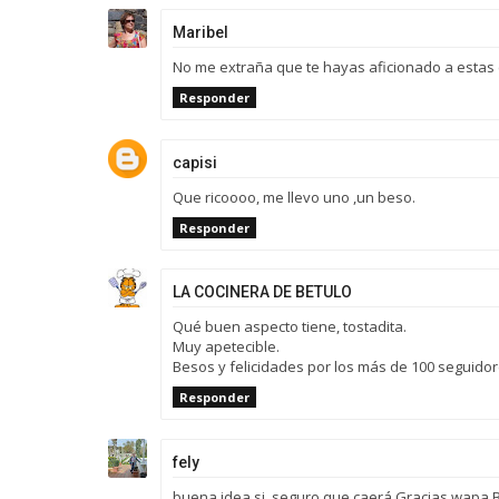
Maribel
No me extraña que te hayas aficionado a estas c
Responder
capisi
Que ricoooo, me llevo uno ,un beso.
Responder
LA COCINERA DE BETULO
Qué buen aspecto tiene, tostadita.
Muy apetecible.
Besos y felicidades por los más de 100 seguidor
Responder
fely
buena idea si, seguro que caerá.Gracias wapa.