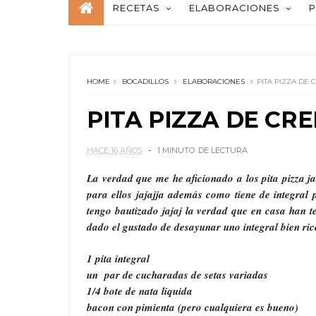
RECETAS
ELABORACIONES
P
HOME
BOCADILLOS
ELABORACIONES
PITA PIZZA DE 
PITA PIZZA DE CR
HACE 16 AÑOS
1 MINUTO
DE LECTURA
La verdad que me he aficionado a los pita pizza j
para ellos jajajja además como tiene de integral p
tengo bautizado jajaj la verdad que en casa han 
dado el gustado de desayunar uno integral bien rico
1 pita integral
un par de cucharadas de setas variadas
1/4 bote de nata liquida
bacon con pimienta (pero cualquiera es bueno)