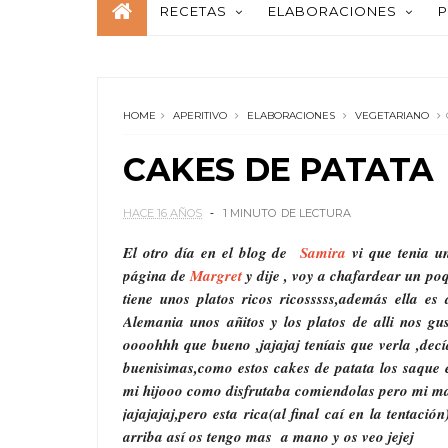
RECETAS
ELABORACIONES
P
HOME
APERITIVO
ELABORACIONES
VEGETARIANO
CAKES DE PATATA
HACE 16 AÑOS
1 MINUTO
DE LECTURA
El otro día en el blog de
Samira
vi que tenia u
página de
Margret
y dije , voy a chafardear un p
tiene unos platos ricos ricosssss,además ella e
Alemania unos añitos y los platos de alli nos 
oooohhh que bueno ,jajajaj teníais que verla ,dec
buenisimas,como estos cakes de patata los saque e
mi hijooo como disfrutaba comiendolas pero mi mar
jajajajaj,pero esta rica(al final caí en la tentac
arriba así os tengo mas a mano y os veo jejej