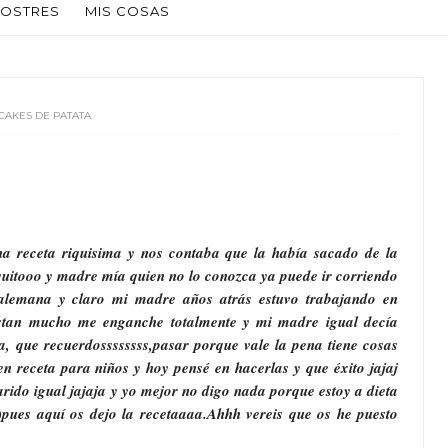
OSTRES
MIS COSAS
CAKES DE PATATA
na receta riquisima y nos contaba que la había sacado de la
oquitooo y madre mía quien no lo conozca ya puede ir corriendo
s alemana y claro mi madre años atrás estuvo trabajando en
gustan mucho me enganche totalmente y mi madre igual decía
ía, que recuerdossssssss,pasar porque vale la pena tiene cosas
n receta para niños y hoy pensé en hacerlas y que éxito jajaj
ido igual jajaja y yo mejor no digo nada porque estoy a dieta
ión)pues aquí os dejo la recetaaaa.Ahhh vereis que os he puesto