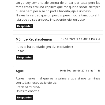
Ori yo soy como tu ,de cocina de andar por casa pero las
taras estas era una espinita que me queria sacar ,siempre
queria pero por algo no podia hacerla jajaja un beso.
Nieves la verdad que un poco si,pero mucha tampoco ehh
jaja que yo soy un poco impaciente jejej un beso
Responder
Mónica-Recetasdemon
16 de febrero de 2011 a las 9:56
Pues te ha quedado genial. Felicidades!!
Besos
Responder
Ague
16 de febrero de 2011 a las 11:36
Agnés menos mal que es la primera que si nos terminas
con todas nosotras,jejejejej¡¡¡
Preciosa mi niña.
Un bsito enorme
Responder