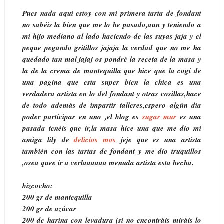
Pues nada aquí estoy con mi primera tarta de fondant
no sabéis la bien que me lo he pasado,aun y teniendo a
mi hijo mediano al lado haciendo de las suyas jaja y el
peque pegando gritillos jajaja la verdad que no me ha
quedado tan mal jajaj os pondré la receta de la masa y
la de la crema de mantequilla que hice que la cogí de
una pagina que esta super bien la chica es una
verdadera artista en lo del fondant y otras cosillas,hace
de todo además de impartir talleres,espero algún día
poder participar en uno ,el blog es
sugar mur
es una
pasada tenéis que ir,la masa hice una que me dio mi
amiga lily de
delicios mos
jeje que es una artista
también con las tartas de fondant y me dio truquillos
,osea quee ir a verlaaaaaa menuda artista esta hecha.
bizcocho:
200 gr de mantequilla
200 gr de azúcar
200 de harina con levadura (si no encontráis miráis lo