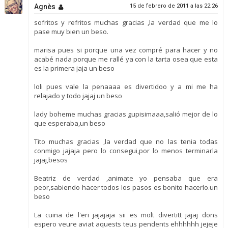
Agnès
15 de febrero de 2011 a las 22:26
sofritos y refritos muchas gracias ,la verdad que me lo
pase muy bien un beso.
marisa pues si porque una vez compré para hacer y no
acabé nada porque me rallé ya con la tarta osea que esta
es la primera jaja un beso
loli pues vale la penaaaa es divertidoo y a mi me ha
relajado y todo jajaj un beso
lady boheme muchas gracias gupisimaaa,salió mejor de lo
que esperaba,un beso
Tito muchas gracias ,la verdad que no las tenia todas
conmigo jajaja pero lo consegui,por lo menos terminarla
jajaj,besos
Beatriz de verdad ,animate yo pensaba que era
peor,sabiendo hacer todos los pasos es bonito hacerlo.un
beso
La cuina de l'eri jajajaja sii es molt divertitt jajaj dons
espero veure aviat aquests teus pendents ehhhhhh jejeje