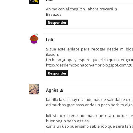
Animo con el chiquitin...ahora crecerá. ;)
BEsazos
Responder
Loli
Sigue este enlace para recoger desde mi blo
ilusion.
Un beso guapa y espero que el chiquitin tenga 
http://desdemicocinacon-amor.blogspot.com/201
Responder
Agnès
laurilla la sal muy rica,ademas de saludable c
ori muchas graciasss anda un poco pochito algo
loli si increibleee ademas que era uno de l
buenoo,un beso assias
curra un uso buenisimo sabiendo que sera tan 