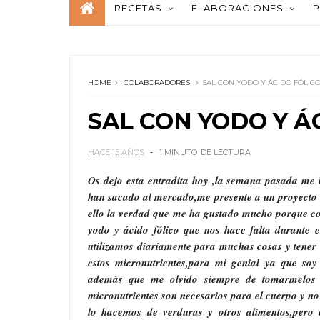
RECETAS
ELABORACIONES
P
HOME
COLABORADORES
SAL CON YODO Y ÁCIDO FÓLIC
SAL CON YODO Y Á
HACE 15 AÑOS
1 MINUTO
DE LECTURA
Os dejo esta entradita hoy ,la semana pasada me 
han sacado al mercado,me presente a un proyecto 
ello la verdad que me ha gustado mucho porque con 
yodo y ácido fólico que nos hace falta durante e
utilizamos diariamente para muchas cosas y tener
estos micronutrientes,para mi genial ya que so
además que me olvido siempre de tomarmelos y
micronutrientes son necesarios para el cuerpo y n
lo hacemos de verduras y otros alimentos,pero 