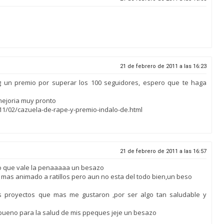
21 de febrero de 2011 a las 16:23
g un premio por superar los 100 seguidores, espero que te haga
mejoria muy pronto
1/02/cazuela-de-rape-y-premio-indalo-de.html
21 de febrero de 2011 a las 16:57
reo que vale la penaaaaa un besazo
 mas animado a ratillos pero aun no esta del todo bien,un beso
os proyectos que mas me gustaron ,por ser algo tan saludable y
bueno para la salud de mis ppeques jeje un besazo