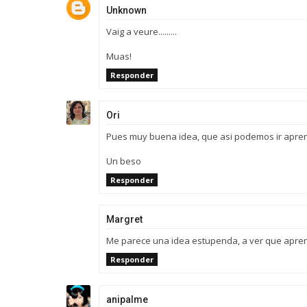
Unknown
Vaig a veure.........
Muas!
Responder
Ori
Pues muy buena idea, que asi podemos ir aprend
Un beso
Responder
Margret
Me parece una idea estupenda, a ver que apr
Responder
anipalme