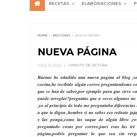
RECETAS
ELABORACIONES
P
HOME
MIS COSAS
NUEVA PÁGINA
NUEVA PÁGINA
HACE 15 AÑOS
1 MINUTO
DE LECTURA
Buenas he añadido una nueva pagina al blog ,se
cocina,he recibido algún correo preguntandome c
que se han de saber,por ejemplo para que sirve c
puede arreglar?preguntas que a veces algunos no 
,yo al principio de todo me preguntaba diferencia
a que te digan ,hombre si no sabes eso retirate jaj
y las ponga,como las saque de algún libro ,r
preguntado cosas por correo,pues esas las ir
página,podéis preguntar lo que sea sin 