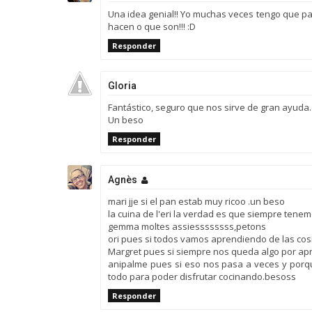
Una idea genial!! Yo muchas veces tengo que pa
hacen o que son!!! :D
Responder
Gloria
Fantástico, seguro que nos sirve de gran ayuda.
Un beso
Responder
Agnès
mari jje si el pan estab muy ricoo .un beso
la cuina de l'eri la verdad es que siempre ten
gemma moltes assiessssssss,petons
ori pues si todos vamos aprendiendo de las cos
Margret pues si siempre nos queda algo por ap
anipalme pues si eso nos pasa a veces y porq
todo para poder disfrutar cocinando.besoss
Responder