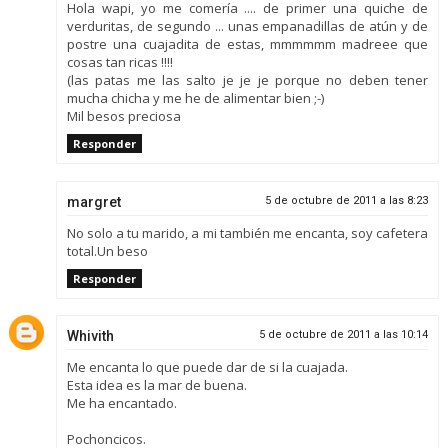
Hola wapi, yo me comería .... de primer una quiche de
verduritas, de segundo ... unas empanadillas de atún y de
postre una cuajadita de estas, mmmmmm madreee que
cosas tan ricas !!!!
(las patas me las salto je je je porque no deben tener
mucha chicha y me he de alimentar bien ;-)
Mil besos preciosa
Responder
margret
5 de octubre de 2011 a las 8:23
No solo a tu marido, a mi también me encanta, soy cafetera
total.Un beso
Responder
Whivith
5 de octubre de 2011 a las 10:14
Me encanta lo que puede dar de si la cuajada.
Esta idea es la mar de buena.
Me ha encantado.
Pochoncicos.