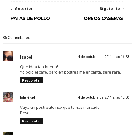
Anterior
Siguiente
PATAS DE POLLO
OREOS CASERAS
36 Comentarios:
Isabel
4 de octubre de 2011 a las 16:53
Qué idea tan buena!!!
Yo odio el café, pero en postres me encanta, seré rara... ;)
Responder
Maribel
4 de octubre de 2011 a las 17:00
Vaya un postrecito rico que te has marcado!!
Besos
Responder