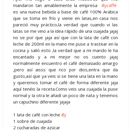
mandaron tan amablemente la empresa
illycaffè
es una nueva bebida a base de café 100% Arabica
que se toma en frío y viene en latas,en casa nos
pareció muy práctico,la verdad que cuando vi las
latas se me vino a la idea rápido de una cuajada jajaj
no se por que jaja así que con la lata de café con
leche de 200ml en la mano me puse a trastear en la
cocina y salió esto ,la verdad que a mi marido le ha
encantado y a mi mejor no os cuento jajaj
normalmente encuentro el café demasiado amargo
,pero así aisss que rico por dios,entra que da
gusto,así que ya veis si se tiene una lata en la mano
y queremos tomar el café de forma diferente jaja
aquí tenéis la receta.Como veis una cuajada la puse
normal y la otra le añadí un poco de nata y tenemos
un capuchino diferente jajaja
1 lata de café con leche
illy
1 sobre de cuajada
2 cucharadas de azúcar