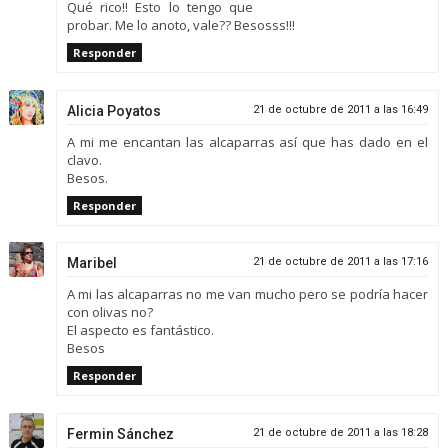
Qué rico!! Esto lo tengo que
probar. Me lo anoto, vale?? Besosss!!!
Responder
Alicia Poyatos
21 de octubre de 2011 a las 16:49
A mi me encantan las alcaparras así que has dado en el
clavo.
Besos.
Responder
Maribel
21 de octubre de 2011 a las 17:16
A mi las alcaparras no me van mucho pero se podría hacer
con olivas no?
El aspecto es fantástico.
Besos
Responder
Fermin Sánchez
21 de octubre de 2011 a las 18:28