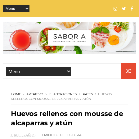
HOME
APERITIVO
ELABORACIONES
PATES
HUEVOS
RELLENOS CON MOUSSE DE ALCAPARRAS Y ATÚN
Huevos rellenos con mousse de
alcaparras y atún
HACE 15 AÑOS
1 MINUTO
DE LECTURA