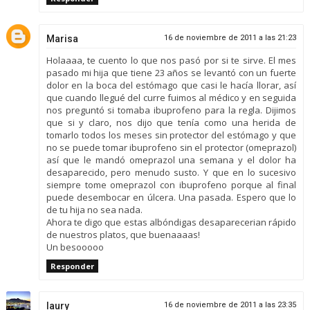
Marisa
16 de noviembre de 2011 a las 21:23
Holaaaa, te cuento lo que nos pasó por si te sirve. El mes
pasado mi hija que tiene 23 años se levantó con un fuerte
dolor en la boca del estómago que casi le hacía llorar, así
que cuando llegué del curre fuimos al médico y en seguida
nos preguntó si tomaba ibuprofeno para la regla. Dijimos
que si y claro, nos dijo que tenía como una herida de
tomarlo todos los meses sin protector del estómago y que
no se puede tomar ibuprofeno sin el protector (omeprazol)
así que le mandó omeprazol una semana y el dolor ha
desaparecido, pero menudo susto. Y que en lo sucesivo
siempre tome omeprazol con ibuprofeno porque al final
puede desembocar en úlcera. Una pasada. Espero que lo
de tu hija no sea nada.
Ahora te digo que estas albóndigas desaparecerian rápido
de nuestros platos, que buenaaaas!
Un besooooo
Responder
laury
16 de noviembre de 2011 a las 23:35