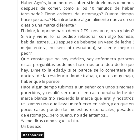
Haber Agnés, lo primero es saber si le duele mas o menos
despues de comer, como a los 10 minutos de haber
terminado? Tiene ardores de estomago? Cuanto tiempo
hace que pasa? Ha introducido algun alimento nuevo en su
dieta o una marca diferente?
El dolor, le oprime hacia dentro? ES constante, o va y bien?
Si va y viene, lo ha podido relacionar con algo (comida,
bebida, estres, ...).Despues de beberse un vaso de leche (
mejor entera, no semi ni desnatada), se siente mejor o
peor?
Que conste que no soy médico, soy enfermera perocon
estas preguntitas podemos hacernos una idea de lo que
hay. Dime tb la edad,y si te parece se lo comentaré ala
doctora de la residencia donde trabajo, que es muy maja,
haber que le parece...
Hace algun tiempo tubimos a un señor con unos sintomas
parecidos, y resultó ser que el en casa tomaba leche de
marca blanca (no recuerdo la marca que era) y nosotros
utilizamos una que lleva un refuerzo en calcio, y en que en
pocos casos puede dar molestias estomacales, pesadez
de estomago,...pero bueno, no adelantemos...
Ya me diras como sigue tu hija.
Un besazo.
Responder