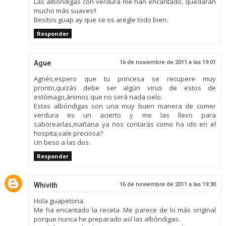
Las albondigas con verdura me han encantado, quedaran
mucho más suaves!!
Besitos guap ay que se os aregle todo bien.
Responder
Ague
16 de noviembre de 2011 a las 19:01
Agnés,espero que tu princesa se recupere muy
pronto,quizás debe ser algún virus de estos de
estómago,ánimos que no será nada cielo.
Estas albóndigas son una muy buen manera de comer
verdura es un acierto y me las llevo para
saborearlas,mañana ya nos contarás como ha ido en el
hospita,vale preciosa?
Un beso a las dos.
Responder
Whivith
16 de noviembre de 2011 a las 19:30
Hola guapetona.
Me ha encantado la receta. Me parece de lo más original
porque nunca he preparado así las albóndigas.