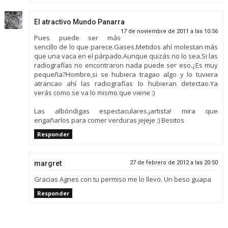
El atractivo Mundo Panarra
17 de noviembre de 2011 a las 10:56
Pues puede ser más
sencillo de lo que parece.Gases.Metidos ahí molestan más
que una vaca en el párpado.Aunque quizás no lo sea.Si las
radiografías no encontraron nada puede ser eso.¿Es muy
pequeña?Hombre,si se hubiera tragao algo y lo tuviera
atrancao ahí las radiografías lo hubieran detectao.Ya
verás como se va lo mismo que viene :)
Las albóndigas espectaculares,¡artista! mira que
engañarlos para comer verduras jejeje :) Besitos
Responder
margret
27 de febrero de 2012 a las 20:50
Gracias Agnes con tu permiso me lo llevo. Un beso guapa
Responder