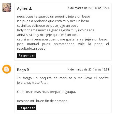
Agnès
4 de marzo de 2011 a las 12:08
neus pues te guardo un poquillo jejeje un beso
isa pues a probarlo que esta muy rico un beso
cocinillas celicioso es poco jejje un beso
lady boheme muchas gracias,esta muy rico,besos
anna si si muy rico jeje quieres? un beso
capisi a mi pensaba que no me gustaria y si jejeje un beso
jose manuel pues animateeeee vale la pena el
resultado,un beso
Responder
Bego R
4 de marzo de 2011 a las 12:54
Te traigo un poquito de merluza y me llevo el postre
jeje....hay trato ?........
Qué cosas mas ricas preparas guapa.
Besinos mil, buen fin de semana.
Responder