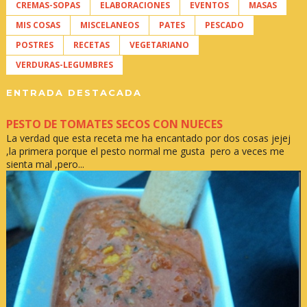
CREMAS-SOPAS
ELABORACIONES
EVENTOS
MASAS
MIS COSAS
MISCELANEOS
PATES
PESCADO
POSTRES
RECETAS
VEGETARIANO
VERDURAS-LEGUMBRES
ENTRADA DESTACADA
PESTO DE TOMATES SECOS CON NUECES
La verdad que esta receta me ha encantado por dos cosas jejej
,la primera porque el pesto normal me gusta pero a veces me
sienta mal ,pero...