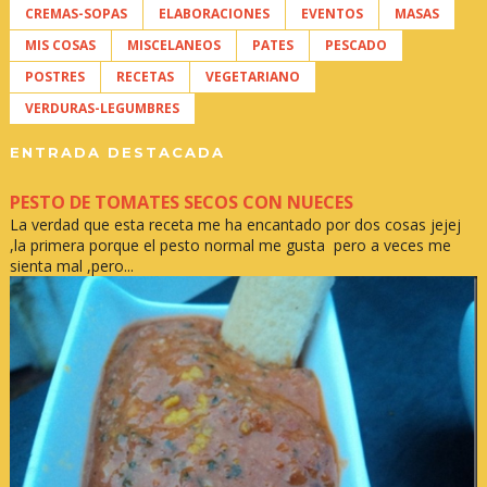
CREMAS-SOPAS
ELABORACIONES
EVENTOS
MASAS
MIS COSAS
MISCELANEOS
PATES
PESCADO
POSTRES
RECETAS
VEGETARIANO
VERDURAS-LEGUMBRES
ENTRADA DESTACADA
PESTO DE TOMATES SECOS CON NUECES
La verdad que esta receta me ha encantado por dos cosas jejej
,la primera porque el pesto normal me gusta pero a veces me
sienta mal ,pero...