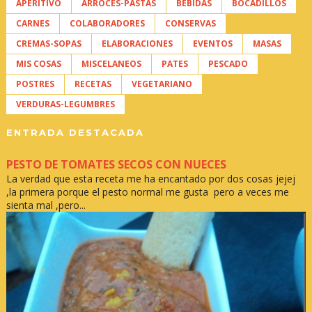
APERITIVO
ARROCES-PASTAS
BEBIDAS
BOCADILLOS
CARNES
COLABORADORES
CONSERVAS
CREMAS-SOPAS
ELABORACIONES
EVENTOS
MASAS
MIS COSAS
MISCELANEOS
PATES
PESCADO
POSTRES
RECETAS
VEGETARIANO
VERDURAS-LEGUMBRES
ENTRADA DESTACADA
PESTO DE TOMATES SECOS CON NUECES
La verdad que esta receta me ha encantado por dos cosas jejej
,la primera porque el pesto normal me gusta pero a veces me
sienta mal ,pero...